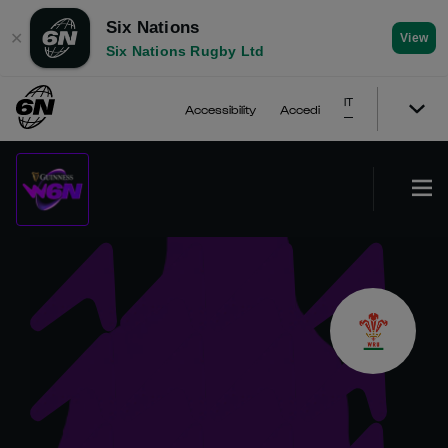
Six Nations
✕
View
Six Nations Rugby Ltd
IT
Accessibility
Accedi