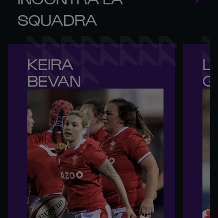
SQUADRA
KEIRA 

L
BEVAN
G