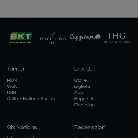
Tornei
Link Utili
M6N
Store
W6N
Biglietti
U6N
App
Quilter Nations Series
Report It
Discipline
Six Nations
Federazioni