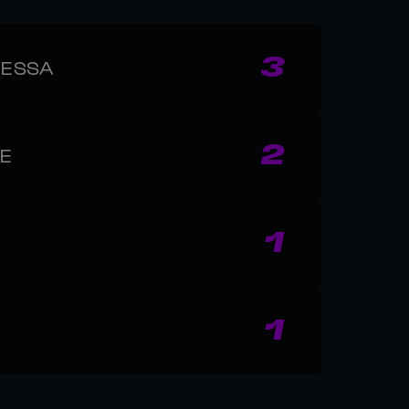
3
CESSA
2
CE
1
1