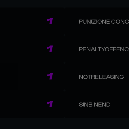
1
PUNIZIONE CON
1
PENALTYOFFEN
1
NOTRELEASING
1
SINBINEND