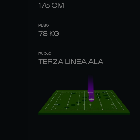
175
CM
PESO
78
KG
RUOLO
TERZA LINEA ALA