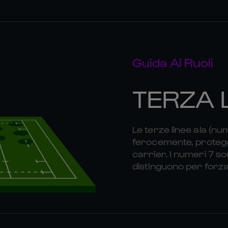
Guida Ai Ruoli
TERZA 
Le terze linee ala (nu
ferocemente, proteggo
carrier. I numeri 7 son
distinguono per forza e