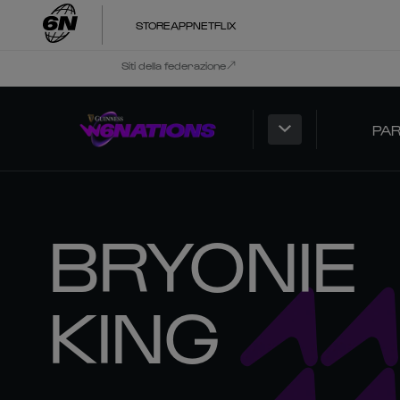
STORE
APP
NETFLIX
Siti della federazione
PAR
BRYONIE
KING