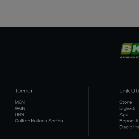
Tornei
Link Util
M6N
Store
W6N
Biglietti
U6N
App
Quilter Nations Series
Report It
Disciplin