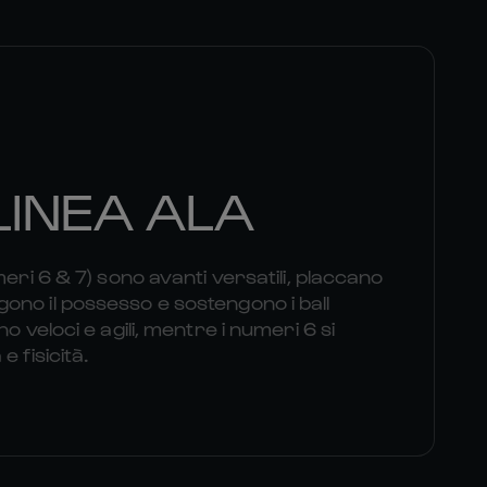
LINEA ALA
meri 6 & 7) sono avanti versatili, placcano
no il possesso e sostengono i ball
o veloci e agili, mentre i numeri 6 si
 fisicità.