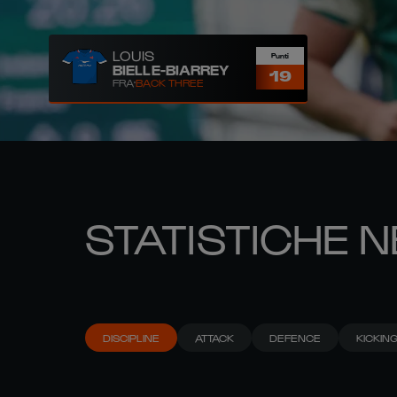
LOUIS
Punti
BIELLE-BIARREY
19
FRA
BACK THREE
STATISTICHE N
DISCIPLINE
ATTACK
DEFENCE
KICKIN