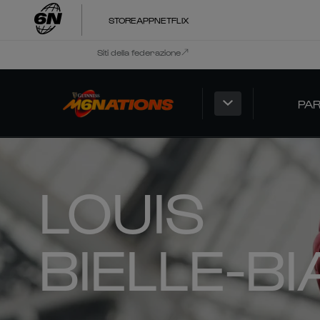
STORE
APP
NETFLIX
Siti della federazione
PAR
LOUIS
BIELLE-B