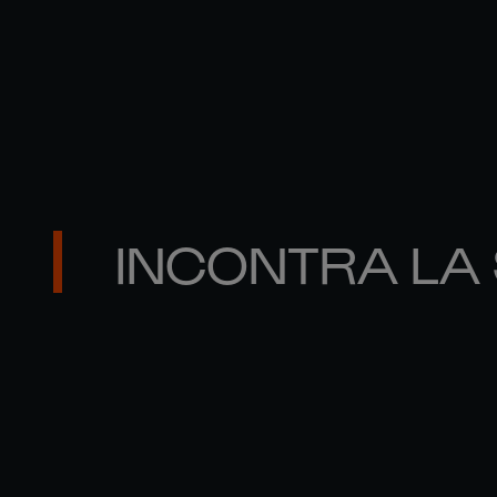
09 MAG
MIGLIORI MOMENTI DEL 6 NAZIONI MASCHILE.
INCONTRA LA
THOMAS 

RAMOS