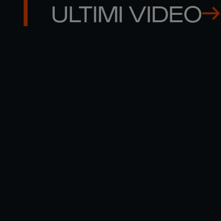
ULTIMI VIDEO
00:59
MOMENTI INDIMENTICABILI NEL 2024 |
LOUIS BIELLE-BIARREY CON UN
FINALE SPETTACOLARE