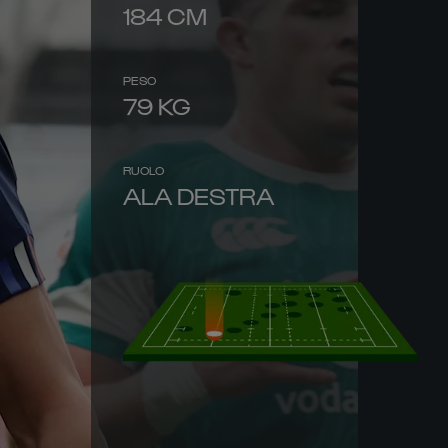
184
CM
PESO
79
KG
RUOLO
ALA DESTRA