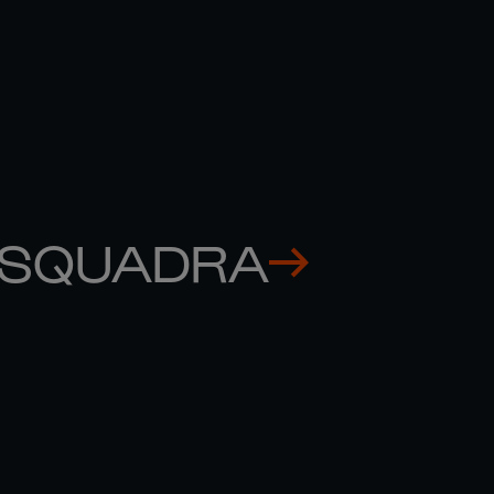
17 MAR
6N | GIOCATORE DEL CAMPIONATO
 SQUADRA
GEORGES-HENRI 

RODRIG
COLOMBE
NETI