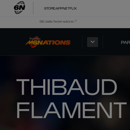
STORE
APP
NETFLIX
Siti della federazione
PAR
THIBAUD
FLAMENT