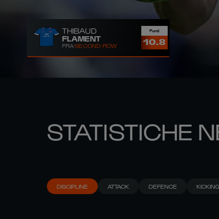
THIBAUD
Punti
FLAMENT
10.8
FRA
SECOND-ROW
STATISTICHE N
DISCIPLINE
ATTACK
DEFENCE
KICKIN