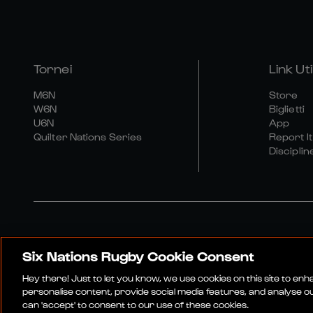
Tornei
Link Util
M6N
Store
W6N
Biglietti
U6N
App
Quilter Nations Series
Report It
Disciplin
Six Nations Rugby Cookie Consent
Sito Media
Termini E Co
Hey there! Just to let you know, we use cookies on this site to en
personalise content, provide social media features, and analyse our
can 'accept' to consent to our use of these cookies.