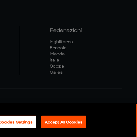
Federazioni
Inghilterra
Francia
Irlanda
Italia
Scozia
Galles
olitica Sociale E Digitale
Cookies Settings
Accept All Cookies