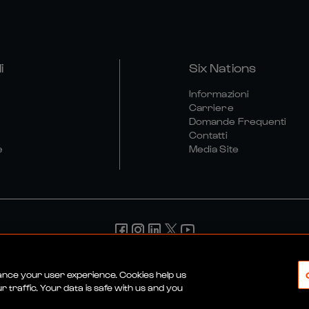
i
Six Nations
Informazioni
Carriere
Domande Frequenti
Contatti
e
Media Site
ndizioni
Politica Sulla Riservatezza
Informativa Sui Cookie
P
hance your user experience. Cookies help us
 traffic. Your data is safe with us and you
© 2026 SEI NAZIONI RUGBY LTD