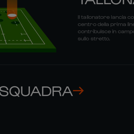
Il tallonatore lancia c
centro della prima lin
contribuisce in campo
sullo stretto.
 SQUADRA
MICKAEL 

EMMANU
GUILLARD
MEAFO