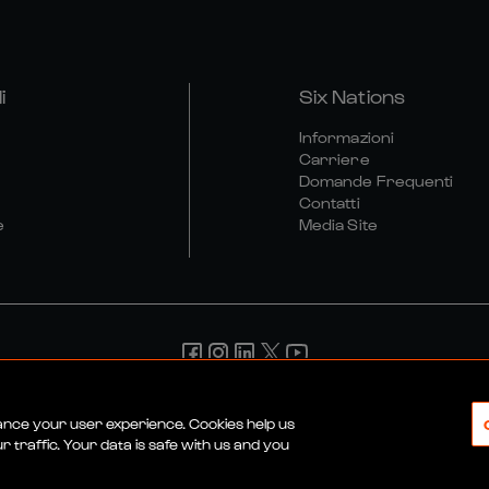
i
Six Nations
Informazioni
Carriere
Domande Frequenti
Contatti
e
Media Site
ndizioni
Politica Sulla Riservatezza
Informativa Sui Cookie
P
hance your user experience. Cookies help us
 traffic. Your data is safe with us and you
© 2026 SEI NAZIONI RUGBY LTD