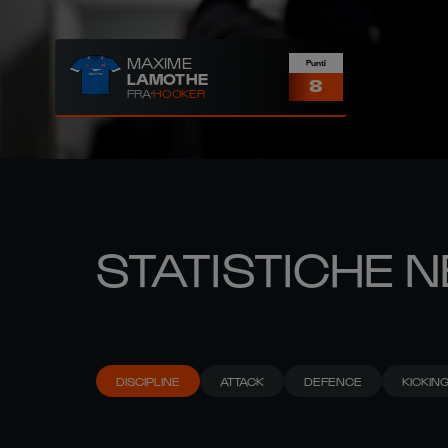
MAXIME
Punti
LAMOTHE
8
FRA
HOOKER
STATISTICHE N
DISCIPLINE
ATTACK
DEFENCE
KICKIN