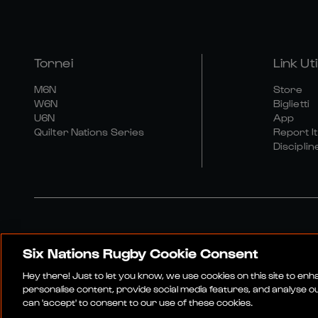
Tornei
Link Util
M6N
Store
W6N
Biglietti
U6N
App
Quilter Nations Series
Report It
Disciplin
Six Nations Rugby Cookie Consent
Sito Media
Termini E Co
Hey there! Just to let you know, we use cookies on this site to en
personalise content, provide social media features, and analyse our
can 'accept' to consent to our use of these cookies.