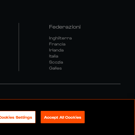
Federazioni
Inghilterra
Francia
Irlanda
Italia
Scozia
Galles
olitica Sociale E Digitale
Cookies Settings
Accept All Cookies