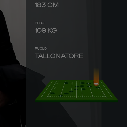
183
CM
PESO
109
KG
RUOLO
TALLONATORE