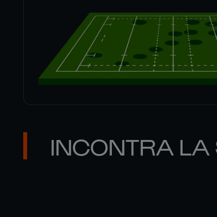
INCONTRA LA
PEATO 

MAUVAKA