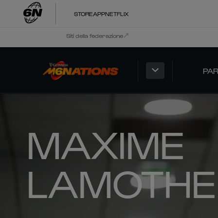
STORE
APP
NETFLIX
Siti della federazione
PAR
MAXIME
LAMOTHE