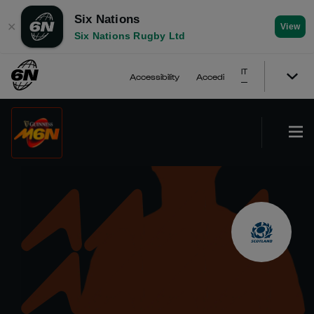
Six Nations
✕
View
Six Nations Rugby Ltd
IT
Accessibility
Accedi