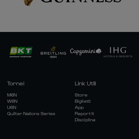
Tornei
Link Utili
M6N
Store
W6N
Biglietti
U6N
App
Quilter Nations Series
Report It
Discipline