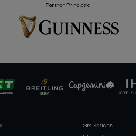
Partner Principale
i
Six Nations