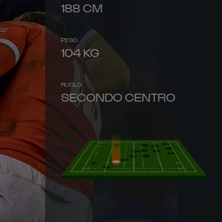
188
CM
PESO
104
KG
RUOLO
SECONDO CENTRO