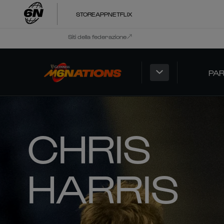
STORE
APP
NETFLIX
Siti della federazione
PAR
CHRIS
HARRIS