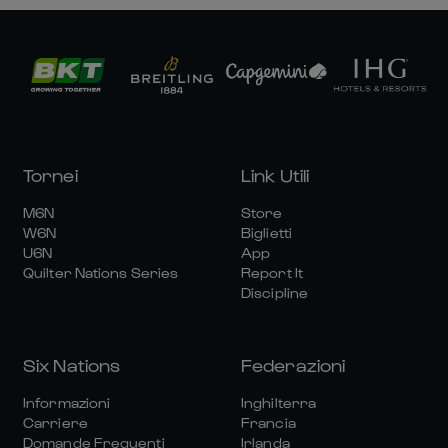
Tornei
Link Utili
M6N
Store
W6N
Biglietti
U6N
App
Quilter Nations Series
Report It
Discipline
Six Nations
Federazioni
Informazioni
Inghilterra
Carriere
Francia
Domande Frequenti
Irlanda