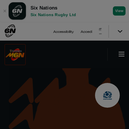
Six Nations
✕
View
Six Nations Rugby Ltd
IT
Accessibility
Accedi