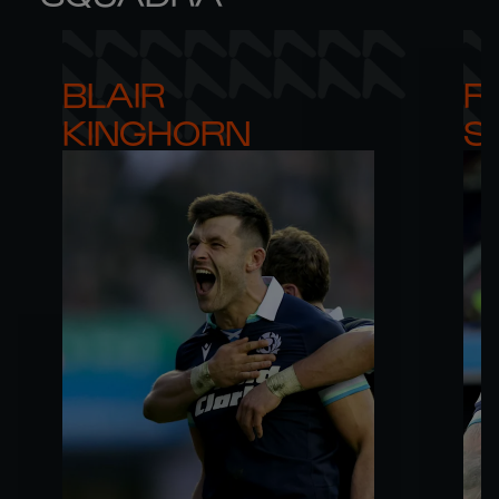
BLAIR 

RO
KINGHORN
S