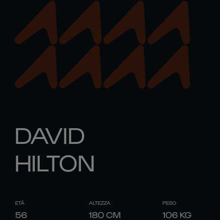
DAVID
HILTON
ETÀ
ALTEZZA
PESO
56
180
CM
106
KG