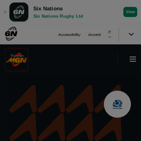
Six Nations
✕
View
Six Nations Rugby Ltd
IT
Accessibility
Accedi