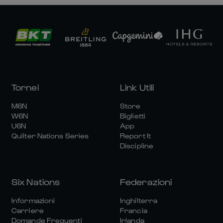
Tornei
Link Utili
M6N
Store
W6N
Biglietti
U6N
App
Quilter Nations Series
Report It
Discipline
Six Nations
Federazioni
Informazioni
Inghilterra
Carriere
Francia
Domande Frequenti
Irlanda