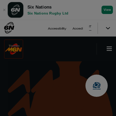
Six Nations
✕
View
Six Nations Rugby Ltd
IT
Accessibility
Accedi