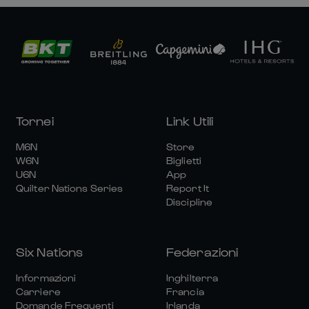
Tornei
Link Utili
M6N
Store
W6N
Biglietti
U6N
App
Quilter Nations Series
Report It
Discipline
Six Nations
Federazioni
Informazioni
Inghilterra
Carriere
Francia
Domande Frequenti
Irlanda