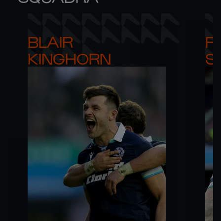
BLAIR 

RO
KINGHORN
S