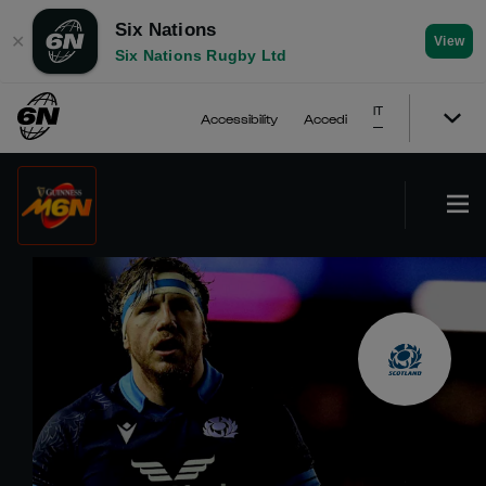
Six Nations
✕
View
Six Nations Rugby Ltd
IT
Accessibility
Accedi