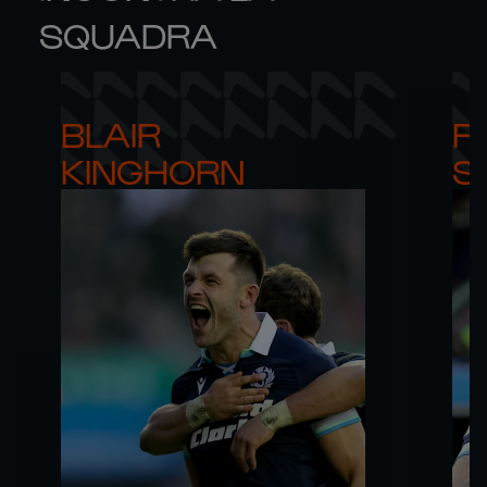
SQUADRA
BLAIR 

RO
KINGHORN
S