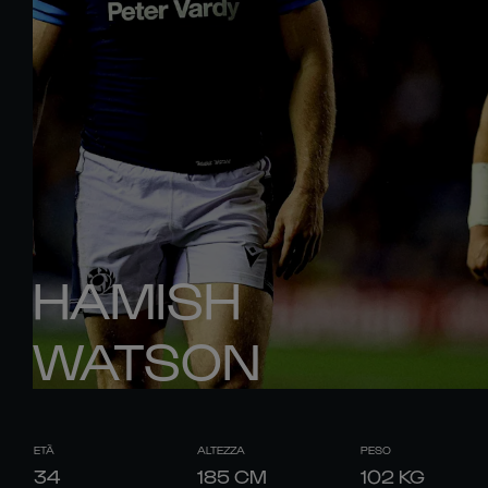
HAMISH
WATSON
ETÀ
ALTEZZA
PESO
34
185
CM
102
KG