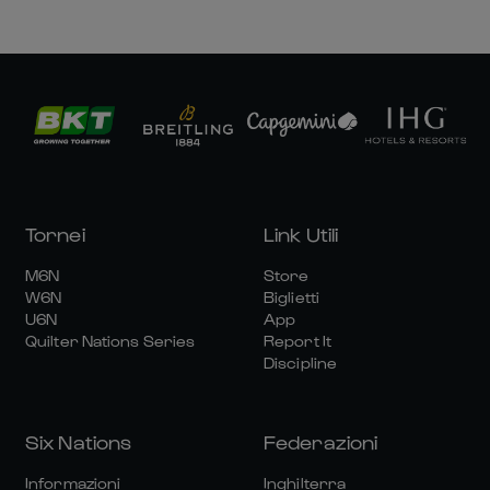
Tornei
Link Utili
M6N
Store
W6N
Biglietti
U6N
App
Quilter Nations Series
Report It
Discipline
Six Nations
Federazioni
Informazioni
Inghilterra