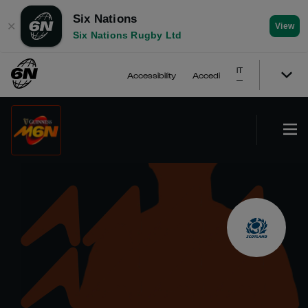
Six Nations
✕
View
Six Nations Rugby Ltd
IT
Accessibility
Accedi