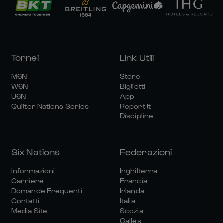
Tornei
Link Utili
M6N
Store
W6N
Biglietti
U6N
App
Quilter Nations Series
Report It
Discipline
Six Nations
Federazioni
Informazioni
Inghilterra
Carriere
Francia
Domande Frequenti
Irlanda
Contatti
Italia
Media Site
Scozia
Galles