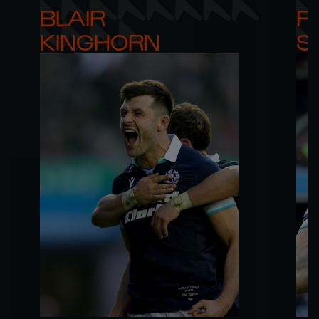
BLAIR 

RO
KINGHORN
S