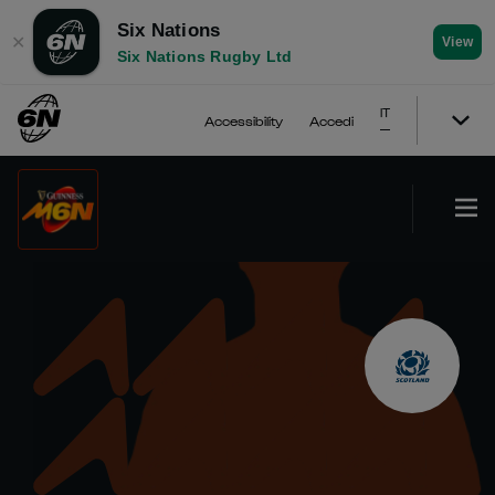
Six Nations
✕
View
Six Nations Rugby Ltd
IT
Accessibility
Accedi