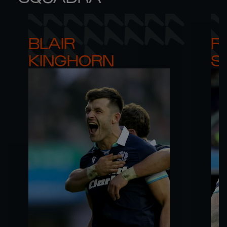
BLAIR 

RO
KINGHORN
S