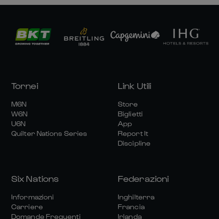
Tornei
Link Utili
M6N
Store
W6N
Biglietti
U6N
App
Quilter Nations Series
Report It
Discipline
Six Nations
Federazioni
Informazioni
Inghilterra
Carriere
Francia
Domande Frequenti
Irlanda