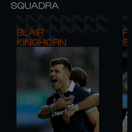
SQUADRA
BLAIR 

RO
KINGHORN
S