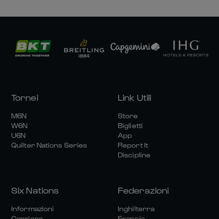
Tornei
Link Utili
M6N
Store
W6N
Biglietti
U6N
App
Quilter Nations Series
Report It
Discipline
Six Nations
Federazioni
Informazioni
Inghilterra
Carriere
Francia