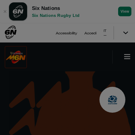
Six Nations
✕
View
Six Nations Rugby Ltd
IT
Accessibility
Accedi