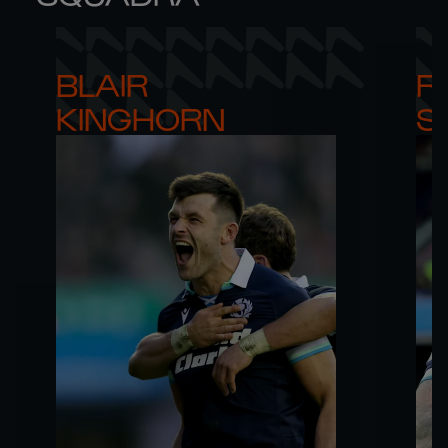
BLAIR 

RO
KINGHORN
S