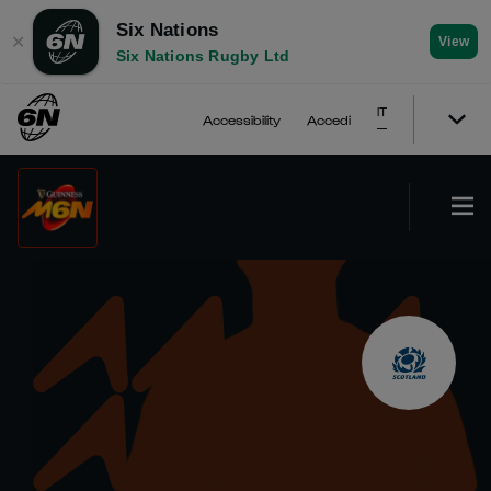
Six Nations
✕
View
Six Nations Rugby Ltd
IT
Accessibility
Accedi