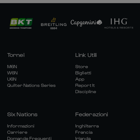
Tornei
Link Utili
M6N
Store
W6N
Biglietti
U6N
App
Quilter Nations Series
Report It
Discipline
Six Nations
Federazioni
Informazioni
Inghilterra
Carriere
Francia
Domande Frequenti
Irlanda