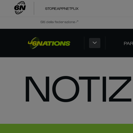
STORE
APP
NETFLIX
Siti della federazione
PAR
NOTIZ