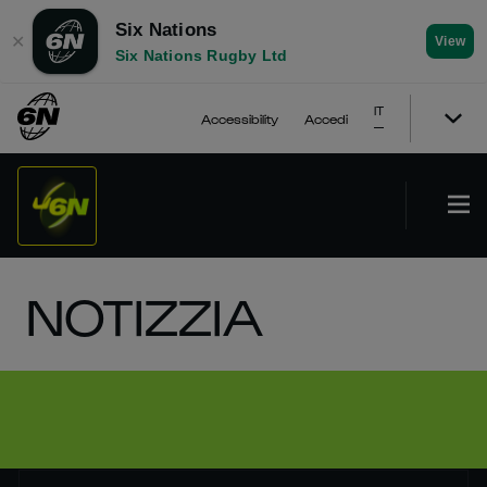
Six Nations
✕
View
Six Nations Rugby Ltd
IT
Accessibility
Accedi
NOTIZZIA