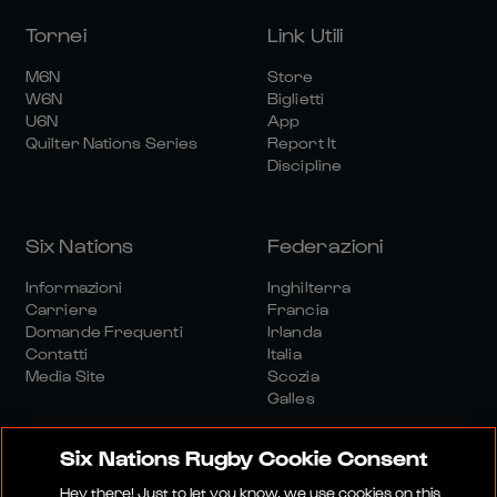
Tornei
Link Utili
M6N
Store
W6N
Biglietti
U6N
App
Quilter Nations Series
Report It
Discipline
Six Nations
Federazioni
Informazioni
Inghilterra
Carriere
Francia
Domande Frequenti
Irlanda
Contatti
Italia
Media Site
Scozia
Galles
Six Nations Rugby Cookie Consent
Hey there! Just to let you know, we use cookies on this