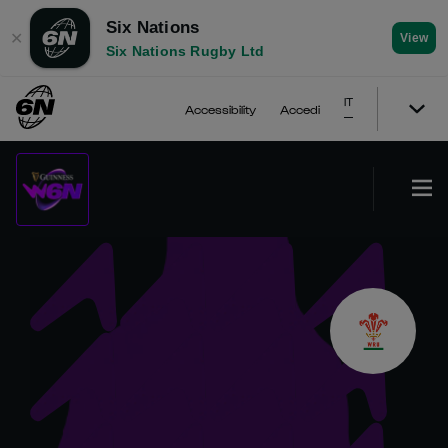
Six Nations
✕
View
Six Nations Rugby Ltd
IT
Accessibility
Accedi