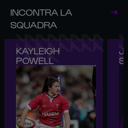
INCONTRA LA
SQUADRA
KAYLEIGH 

JE
POWELL
S