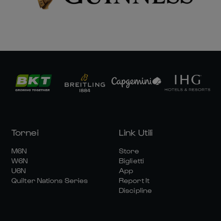
Tornei
Link Utili
M6N
Store
W6N
Biglietti
U6N
App
Quilter Nations Series
Report It
Discipline