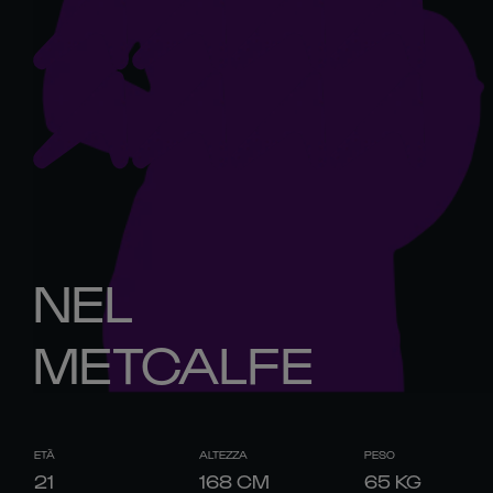
NEL
METCALFE
ETÀ
ALTEZZA
PESO
21
168
CM
65
KG