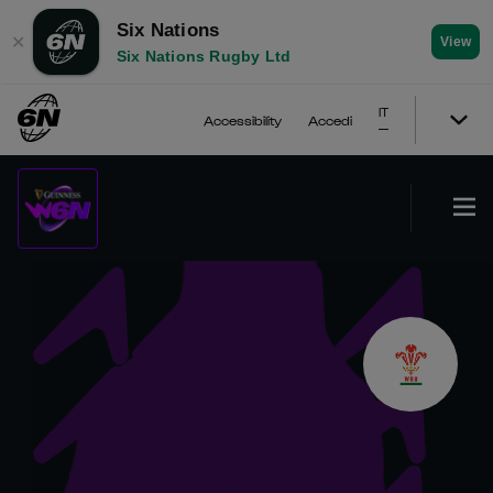
Six Nations
✕
View
Six Nations Rugby Ltd
IT
Accessibility
Accedi