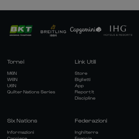
Tornei
Link Utili
M6N
Store
W6N
Biglietti
U6N
App
Quilter Nations Series
Report It
Discipline
Six Nations
Federazioni
Informazioni
Inghilterra
Carriere
Francia