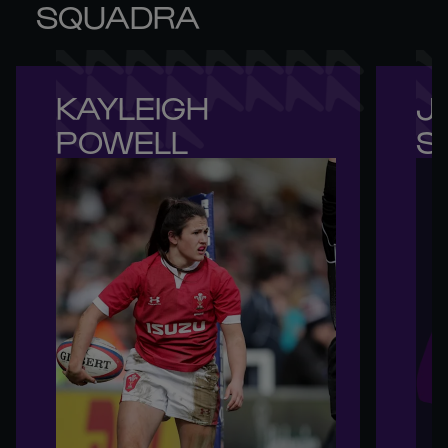
SQUADRA
KAYLEIGH 

JE
POWELL
S