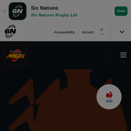
Six Nations
✕
View
Six Nations Rugby Ltd
IT
Accessibility
Accedi