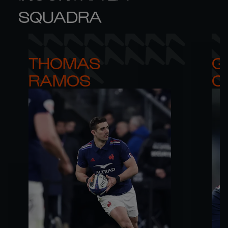
SQUADRA
THOMAS 

G
RAMOS
C