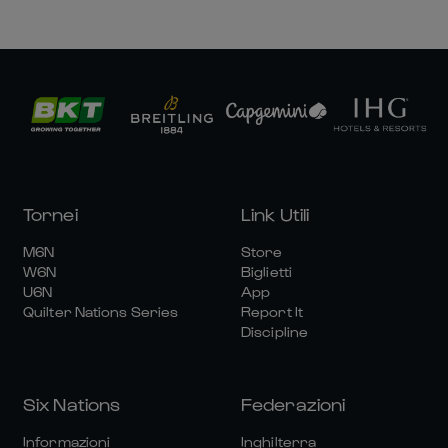
Tornei
Link Utili
M6N
Store
W6N
Biglietti
U6N
App
Quilter Nations Series
Report It
Discipline
Six Nations
Federazioni
Informazioni
Inghilterra