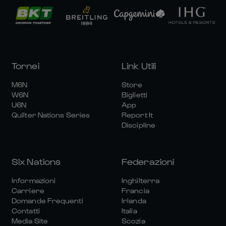
Tornei
Link Utili
M6N
Store
W6N
Biglietti
U6N
App
Quilter Nations Series
Report It
Discipline
Six Nations
Federazioni
Informazioni
Inghilterra
Carriere
Francia
Domande Frequenti
Irlanda
Contatti
Italia
Media Site
Scozia