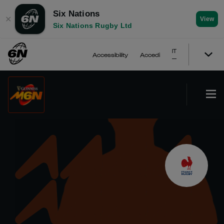
Six Nations
✕
View
Six Nations Rugby Ltd
IT
Accessibility
Accedi