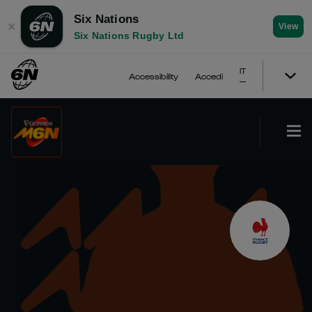
Six Nations
✕
View
Six Nations Rugby Ltd
IT
Accessibility
Accedi