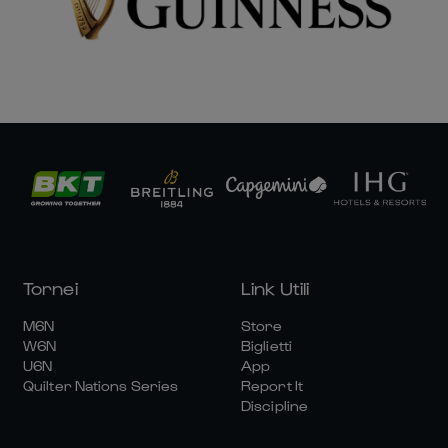
Tornei
Link Utili
M6N
Store
W6N
Biglietti
U6N
App
Quilter Nations Series
Report It
Discipline