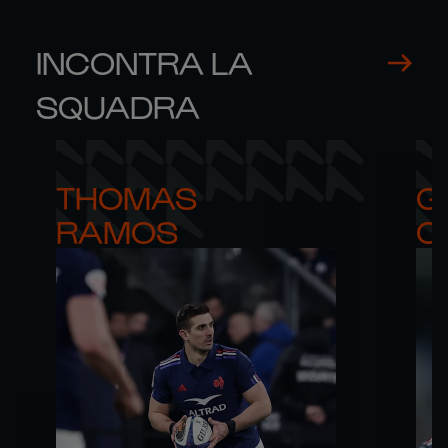
INCONTRA LA
SQUADRA
THOMAS 

G
RAMOS
C