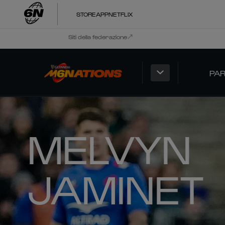
STORE
APP
NETFLIX
Siti della federazione
PAR
MELVYN
JAMINET