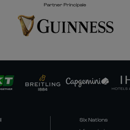
Partner Principale
i
Six Nations