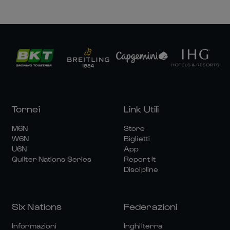
Tornei
Link Utili
M6N
Store
W6N
Biglietti
U6N
App
Quilter Nations Series
Report It
Discipline
Six Nations
Federazioni
Informazioni
Inghilterra