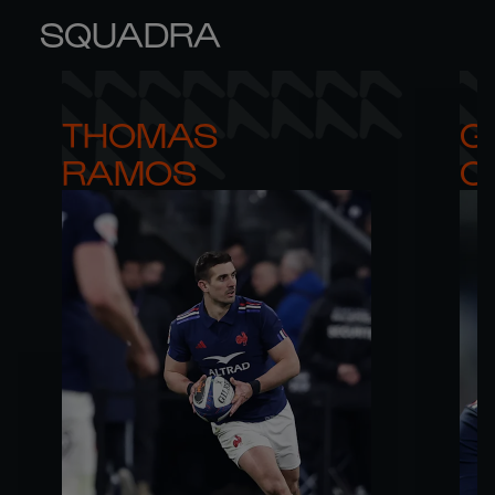
SQUADRA
THOMAS 

G
RAMOS
C