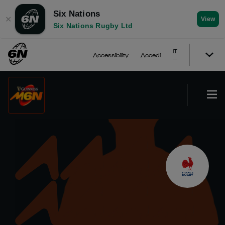
Six Nations
✕
View
Six Nations Rugby Ltd
IT
Accessibility
Accedi