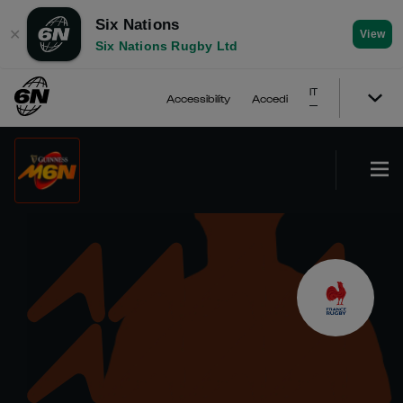
Six Nations
✕
View
Six Nations Rugby Ltd
IT
Accessibility
Accedi