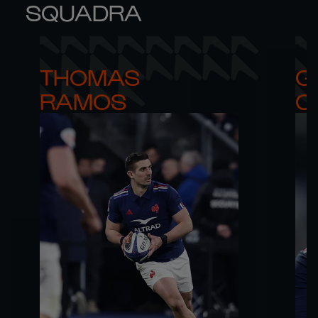
SQUADRA
THOMAS 

G
RAMOS
C