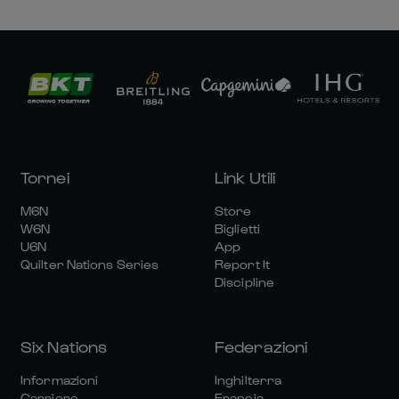
Tornei
Link Utili
M6N
Store
W6N
Biglietti
U6N
App
Quilter Nations Series
Report It
Discipline
Six Nations
Federazioni
Informazioni
Inghilterra
Carriere
Francia