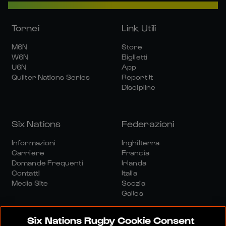
Tornei
Link Utili
M6N
Store
W6N
Biglietti
U6N
App
Quilter Nations Series
Report It
Discipline
Six Nations
Federazioni
Informazioni
Inghilterra
Carriere
Francia
Domande Frequenti
Irlanda
Contatti
Italia
Media Site
Scozia
Galles
Six Nations Rugby Cookie Consent