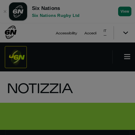
Six Nations
✕
View
Six Nations Rugby Ltd
IT
Accessibility
Accedi
NOTIZZIA